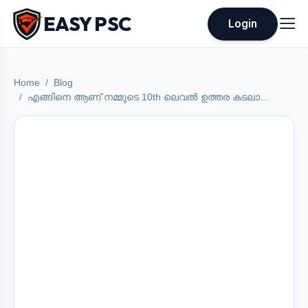
EASY PSC
Login
Home
Blog
എങ്ങിനെ ആണ് നമ്മുടെ 10th ലെവൽ ഉത്തര കടലാ...