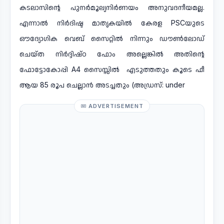
കടലാസിന്റെ പുനർമൂല്യനിർണയം അനുവദനീയമല്ല.
എന്നാൽ നിർദിഷ്ട മാതൃകയിൽ കേരള PSCയുടെ
ഔദ്യോഗിക വെബ് സൈറ്റിൽ നിന്നും ഡൗൺലോഡ്
ചെയ്ത നിർദ്ദിഷ്ഠ ഫോം അല്ലെങ്കിൽ അതിന്റെ
ഫോട്ടോകോപ്പി A4 സൈസ്സിൽ എടുത്തതും കൂടെ ഫീ
ആയ 85 രൂപ ചെല്ലാൻ അടച്ചതും (അഡ്രസ്: under
ADVERTISEMENT