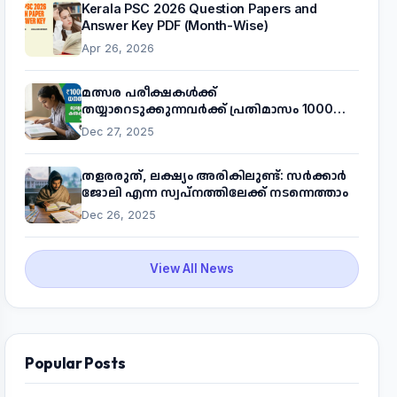
Kerala PSC 2026 Question Papers and
Answer Key PDF (Month-Wise)
Apr 26, 2026
മത്സര പരീക്ഷകൾക്ക്
തയ്യാറെടുക്കുന്നവർക്ക് പ്രതിമാസം 1000
രൂപ! മുഖ്യമന്ത്രിയുടെ 'കണക്ട് ടു വർക്ക്'
Dec 27, 2025
പദ്ധതിയെക്കുറിച്ച് അറിയാം
തളരരുത്, ലക്ഷ്യം അരികിലുണ്ട്: സർക്കാർ
ജോലി എന്ന സ്വപ്നത്തിലേക്ക് നടന്നെത്താം
Dec 26, 2025
View All News
Popular Posts