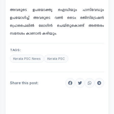
അവരുടെ ഉപയോക്തൃ ഐഡിയും പാസ്‌വേഡും
ഉപയോഗിച്ച് അവരുടെ വൺ ടൈം രജിസ്ട്രേഷൻ
പ്രൊഫൈലിൽ ലോഗിൻ ചെയ്തുകൊണ്ട് അത്തരം
സന്ദേശം കാണാൻ കഴിയും.
TAGS:
Kerala PSC News
Kerala PSC
Share this post: